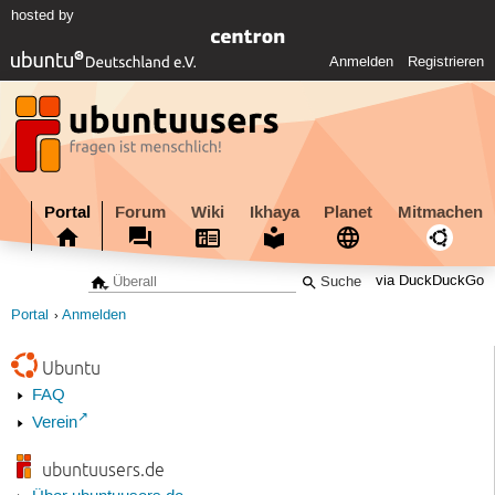
hosted by
Anmelden
Registrieren
Portal
Forum
Wiki
Ikhaya
Planet
Mitmachen
via DuckDuckGo
Portal
Anmelden
Ubuntu
FAQ
Verein
ubuntuusers.de