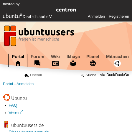
hosted by
Anmelden
Registrieren
Portal
Forum
Wiki
Ikhaya
Planet
Mitmachen
via DuckDuckGo
Portal
Anmelden
Ubuntu
FAQ
Verein
ubuntuusers.de