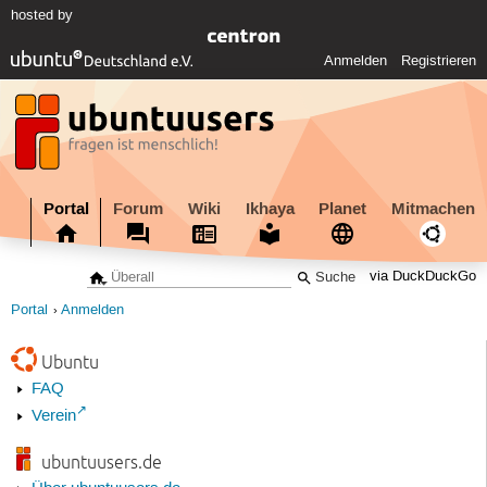
hosted by
Anmelden
Registrieren
Portal
Forum
Wiki
Ikhaya
Planet
Mitmachen
via DuckDuckGo
Portal
Anmelden
Ubuntu
FAQ
Verein
ubuntuusers.de