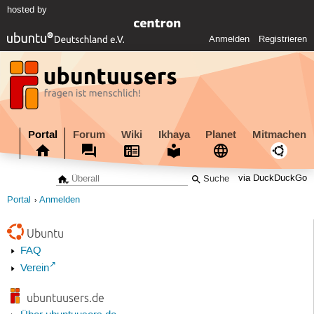
hosted by
Anmelden
Registrieren
Portal
Forum
Wiki
Ikhaya
Planet
Mitmachen
via DuckDuckGo
Portal
Anmelden
Ubuntu
FAQ
Verein
ubuntuusers.de