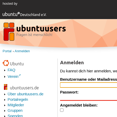
hosted by
Portal
Anmelden
Anmelden
Ubuntu
FAQ
Du kannst dich hier anmelden, w
Verein
Benutzername oder Mailadress
ubuntuusers.de
Passwort:
Über ubuntuusers.de
Portalregeln
Angemeldet bleiben:
Mitglieder
Gruppen
Spenden