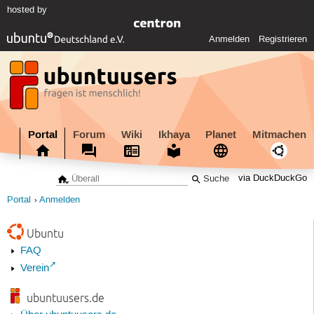
hosted by
Anmelden
Registrieren
Portal
Forum
Wiki
Ikhaya
Planet
Mitmachen
via DuckDuckGo
Portal
Anmelden
Ubuntu
FAQ
Verein
ubuntuusers.de