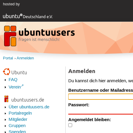
hosted by
Portal
Anmelden
Anmelden
Ubuntu
FAQ
Du kannst dich hier anmelden, w
Verein
Benutzername oder Mailadress
ubuntuusers.de
Passwort:
Über ubuntuusers.de
Portalregeln
Angemeldet bleiben:
Mitglieder
Gruppen
Spenden