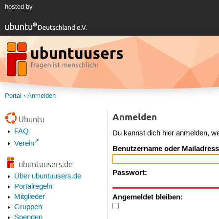
hosted by
Portal
Anmelden
Anmelden
Ubuntu
FAQ
Du kannst dich hier anmelden, w
Verein
Benutzername oder Mailadress
ubuntuusers.de
Passwort:
Über ubuntuusers.de
Portalregeln
Angemeldet bleiben:
Mitglieder
Gruppen
Spenden