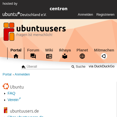
hosted by
Anmelden
Registrieren
Portal
Forum
Wiki
Ikhaya
Planet
Mitmachen
via DuckDuckGo
Portal
Anmelden
Ubuntu
FAQ
Verein
ubuntuusers.de