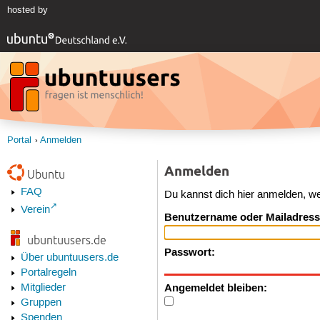
hosted by
Portal
Anmelden
Anmelden
Ubuntu
FAQ
Du kannst dich hier anmelden, w
Verein
Benutzername oder Mailadress
ubuntuusers.de
Passwort:
Über ubuntuusers.de
Portalregeln
Angemeldet bleiben:
Mitglieder
Gruppen
Spenden