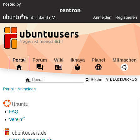
hosted by
Anmelden
Registrieren
Portal
Forum
Wiki
Ikhaya
Planet
Mitmachen
via DuckDuckGo
Portal
Anmelden
Ubuntu
FAQ
Verein
ubuntuusers.de