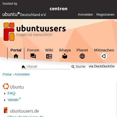
hosted by
Anmelden
Registrieren
Portal
Forum
Wiki
Ikhaya
Planet
Mitmachen
via DuckDuckGo
Portal
Anmelden
Ubuntu
FAQ
Verein
ubuntuusers.de