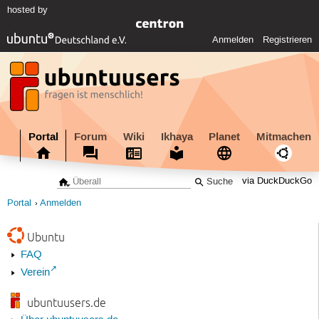
hosted by
Anmelden
Registrieren
Portal
Forum
Wiki
Ikhaya
Planet
Mitmachen
via DuckDuckGo
Portal
Anmelden
Ubuntu
FAQ
Verein
ubuntuusers.de