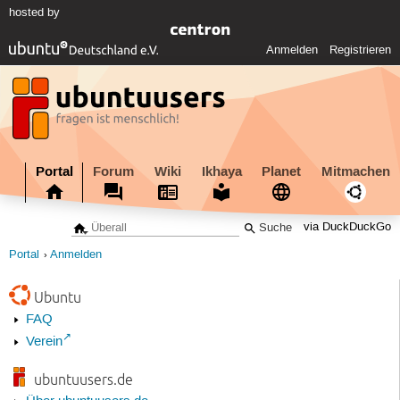
hosted by
Anmelden
Registrieren
Portal
Forum
Wiki
Ikhaya
Planet
Mitmachen
via DuckDuckGo
Portal
Anmelden
Ubuntu
FAQ
Verein
ubuntuusers.de