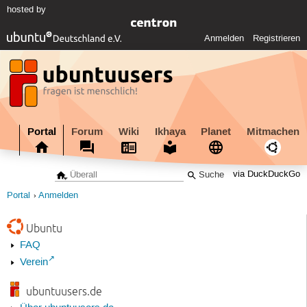
hosted by
Anmelden
Registrieren
Portal
Forum
Wiki
Ikhaya
Planet
Mitmachen
via DuckDuckGo
Portal
Anmelden
Ubuntu
FAQ
Verein
ubuntuusers.de