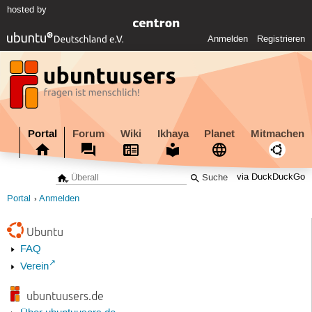
hosted by
Anmelden
Registrieren
Portal
Forum
Wiki
Ikhaya
Planet
Mitmachen
via DuckDuckGo
Portal
Anmelden
Ubuntu
FAQ
Verein
ubuntuusers.de