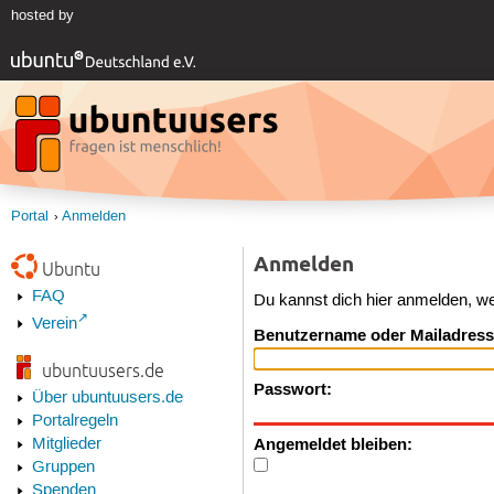
hosted by
Portal
Anmelden
Anmelden
Ubuntu
FAQ
Du kannst dich hier anmelden, w
Verein
Benutzername oder Mailadress
ubuntuusers.de
Passwort:
Über ubuntuusers.de
Portalregeln
Angemeldet bleiben:
Mitglieder
Gruppen
Spenden