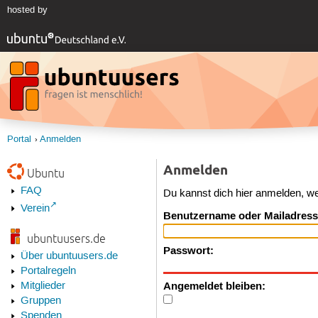
hosted by
Portal
Anmelden
Anmelden
Ubuntu
FAQ
Du kannst dich hier anmelden, w
Verein
Benutzername oder Mailadress
ubuntuusers.de
Passwort:
Über ubuntuusers.de
Portalregeln
Angemeldet bleiben:
Mitglieder
Gruppen
Spenden