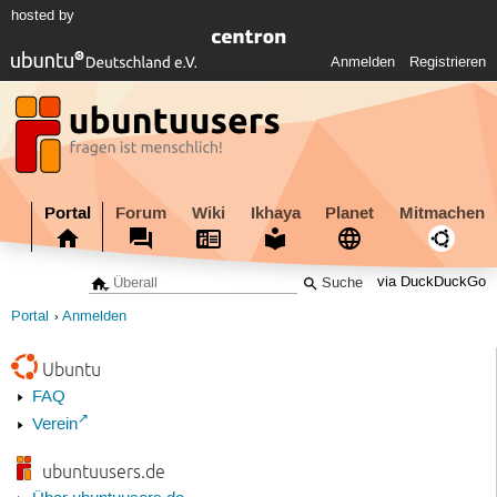
hosted by
Anmelden
Registrieren
Portal
Forum
Wiki
Ikhaya
Planet
Mitmachen
via DuckDuckGo
Portal
Anmelden
Ubuntu
FAQ
Verein
ubuntuusers.de