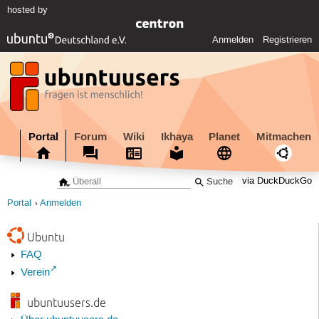
hosted by
Anmelden
Registrieren
Portal
Forum
Wiki
Ikhaya
Planet
Mitmachen
via DuckDuckGo
Portal
Anmelden
Ubuntu
FAQ
Verein
ubuntuusers.de