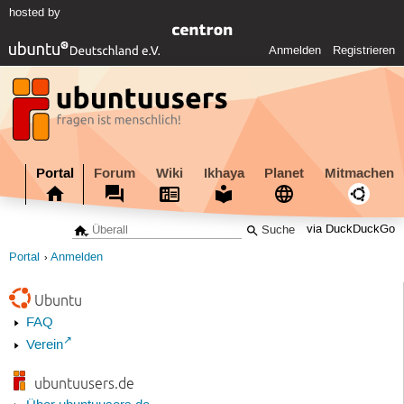
hosted by
Anmelden
Registrieren
Portal
Forum
Wiki
Ikhaya
Planet
Mitmachen
via DuckDuckGo
Portal
Anmelden
Ubuntu
FAQ
Verein
ubuntuusers.de