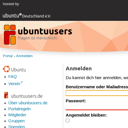
hosted by
Portal
Anmelden
Anmelden
Ubuntu
FAQ
Du kannst dich hier anmelden, w
Verein
Benutzername oder Mailadress
ubuntuusers.de
Passwort:
Über ubuntuusers.de
Portalregeln
Angemeldet bleiben:
Mitglieder
Gruppen
Spenden