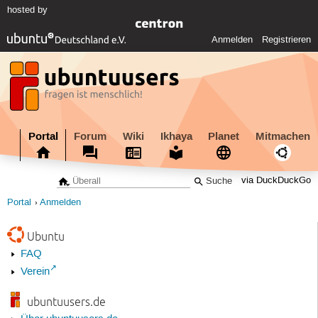
hosted by
Anmelden
Registrieren
Portal
Forum
Wiki
Ikhaya
Planet
Mitmachen
via DuckDuckGo
Portal
Anmelden
Ubuntu
FAQ
Verein
ubuntuusers.de