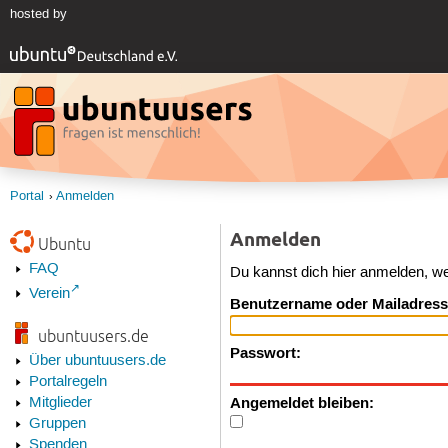
hosted by
Portal
Anmelden
Anmelden
Ubuntu
FAQ
Du kannst dich hier anmelden, w
Verein
Benutzername oder Mailadress
ubuntuusers.de
Passwort:
Über ubuntuusers.de
Portalregeln
Angemeldet bleiben:
Mitglieder
Gruppen
Spenden