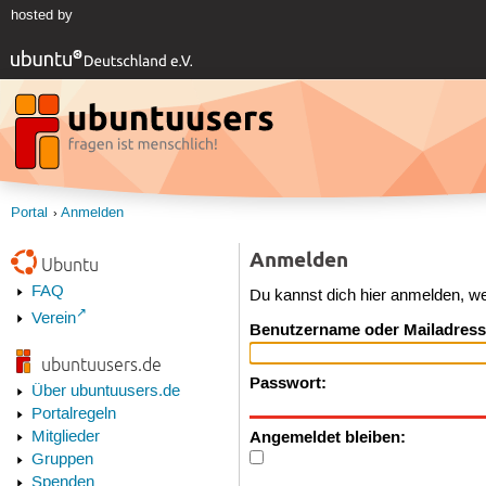
hosted by
Portal
Anmelden
Anmelden
Ubuntu
FAQ
Du kannst dich hier anmelden, w
Verein
Benutzername oder Mailadress
ubuntuusers.de
Passwort:
Über ubuntuusers.de
Portalregeln
Angemeldet bleiben:
Mitglieder
Gruppen
Spenden