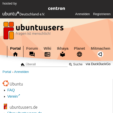
hosted by
Anmelden
Registrieren
Portal
Forum
Wiki
Ikhaya
Planet
Mitmachen
via DuckDuckGo
Portal
Anmelden
Ubuntu
FAQ
Verein
ubuntuusers.de