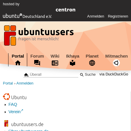
hosted by
Anmelden
Registrieren
Portal
Forum
Wiki
Ikhaya
Planet
Mitmachen
via DuckDuckGo
Portal
Anmelden
Ubuntu
FAQ
Verein
ubuntuusers.de