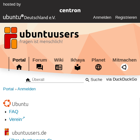
hosted by
Anmelden
Registrieren
Portal
Forum
Wiki
Ikhaya
Planet
Mitmachen
via DuckDuckGo
Portal
Anmelden
Ubuntu
FAQ
Verein
ubuntuusers.de