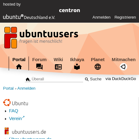
hosted by
Anmelden
Registrieren
Portal
Forum
Wiki
Ikhaya
Planet
Mitmachen
via DuckDuckGo
Portal
Anmelden
Ubuntu
FAQ
Verein
ubuntuusers.de