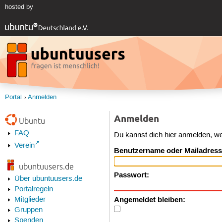
hosted by
Portal
Anmelden
Anmelden
Ubuntu
FAQ
Du kannst dich hier anmelden, w
Verein
Benutzername oder Mailadress
ubuntuusers.de
Passwort:
Über ubuntuusers.de
Portalregeln
Angemeldet bleiben:
Mitglieder
Gruppen
Spenden