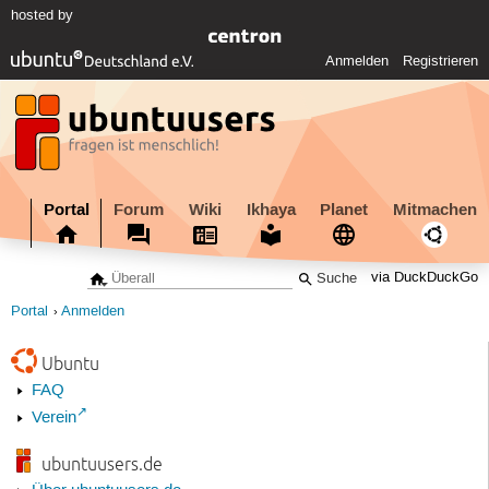
hosted by
Anmelden
Registrieren
Portal
Forum
Wiki
Ikhaya
Planet
Mitmachen
via DuckDuckGo
Portal
Anmelden
Ubuntu
FAQ
Verein
ubuntuusers.de