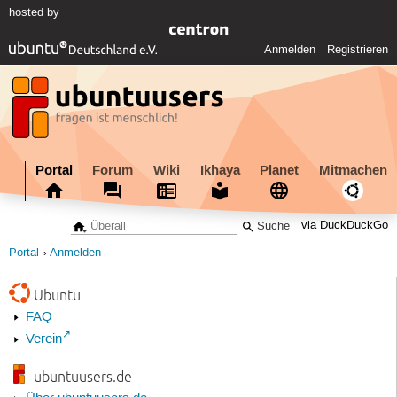
hosted by
Anmelden
Registrieren
Portal
Forum
Wiki
Ikhaya
Planet
Mitmachen
via DuckDuckGo
Portal
Anmelden
Ubuntu
FAQ
Verein
ubuntuusers.de