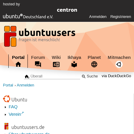
hosted by
Anmelden
Registrieren
Portal
Forum
Wiki
Ikhaya
Planet
Mitmachen
via DuckDuckGo
Portal
Anmelden
Ubuntu
FAQ
Verein
ubuntuusers.de