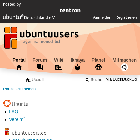
hosted by
Anmelden
Registrieren
Portal
Forum
Wiki
Ikhaya
Planet
Mitmachen
via DuckDuckGo
Portal
Anmelden
Ubuntu
FAQ
Verein
ubuntuusers.de