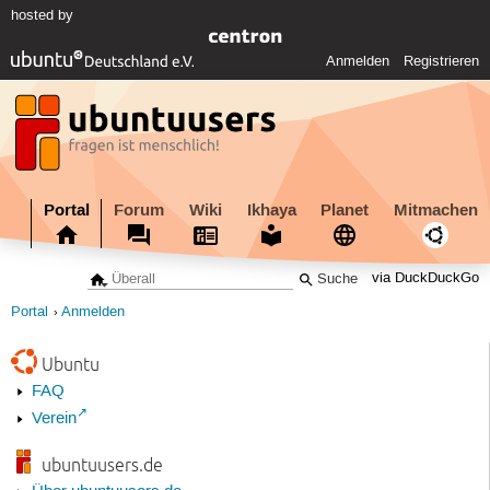
hosted by
Anmelden
Registrieren
Portal
Forum
Wiki
Ikhaya
Planet
Mitmachen
via DuckDuckGo
Portal
Anmelden
Ubuntu
FAQ
Verein
ubuntuusers.de