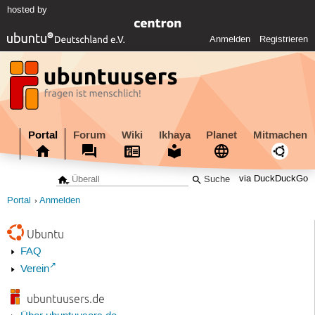
hosted by
Anmelden
Registrieren
Portal
Forum
Wiki
Ikhaya
Planet
Mitmachen
via DuckDuckGo
Portal
Anmelden
Ubuntu
FAQ
Verein
ubuntuusers.de