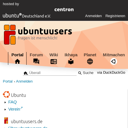
hosted by
Anmelden
Registrieren
Portal
Forum
Wiki
Ikhaya
Planet
Mitmachen
via DuckDuckGo
Portal
Anmelden
Ubuntu
FAQ
Verein
ubuntuusers.de