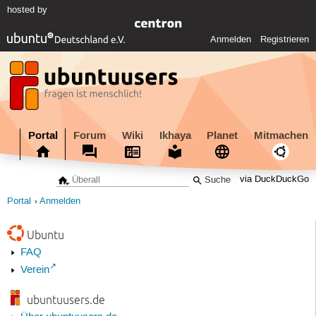
hosted by
Anmelden
Registrieren
Portal
Forum
Wiki
Ikhaya
Planet
Mitmachen
via DuckDuckGo
Portal
Anmelden
Ubuntu
FAQ
Verein
ubuntuusers.de