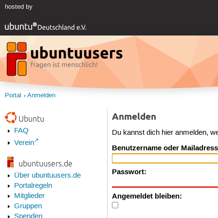
hosted by
Portal
Anmelden
Anmelden
Ubuntu
FAQ
Du kannst dich hier anmelden, w
Verein
Benutzername oder Mailadress
ubuntuusers.de
Passwort:
Über ubuntuusers.de
Portalregeln
Angemeldet bleiben:
Mitglieder
Gruppen
Spenden