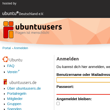
hosted by
Portal
Anmelden
Anmelden
Ubuntu
FAQ
Du kannst dich hier anmelden, w
Verein
Benutzername oder Mailadress
ubuntuusers.de
Passwort:
Über ubuntuusers.de
Portalregeln
Angemeldet bleiben:
Mitglieder
Gruppen
Spenden