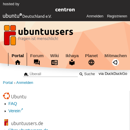
hosted by
Anmelden
Registrieren
Portal
Forum
Wiki
Ikhaya
Planet
Mitmachen
via DuckDuckGo
Portal
Anmelden
Ubuntu
FAQ
Verein
ubuntuusers.de