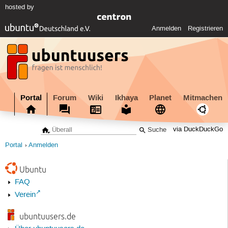
hosted by
Anmelden
Registrieren
Portal
Forum
Wiki
Ikhaya
Planet
Mitmachen
via DuckDuckGo
Portal
Anmelden
Ubuntu
FAQ
Verein
ubuntuusers.de