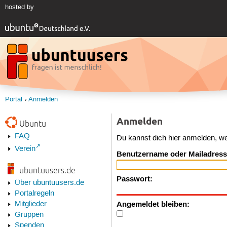
hosted by
Portal
Anmelden
Anmelden
Ubuntu
FAQ
Du kannst dich hier anmelden, w
Verein
Benutzername oder Mailadress
ubuntuusers.de
Passwort:
Über ubuntuusers.de
Portalregeln
Angemeldet bleiben:
Mitglieder
Gruppen
Spenden