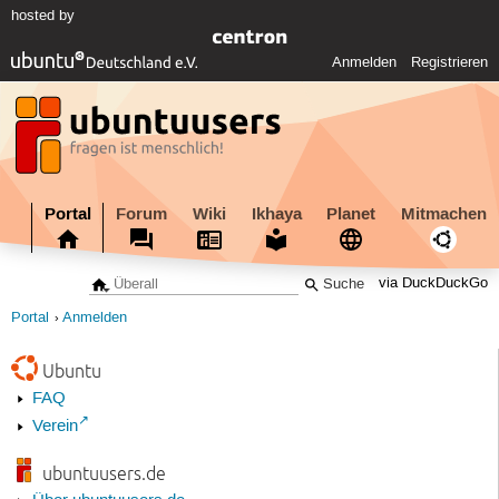
hosted by
Anmelden
Registrieren
Portal
Forum
Wiki
Ikhaya
Planet
Mitmachen
via DuckDuckGo
Portal
Anmelden
Ubuntu
FAQ
Verein
ubuntuusers.de