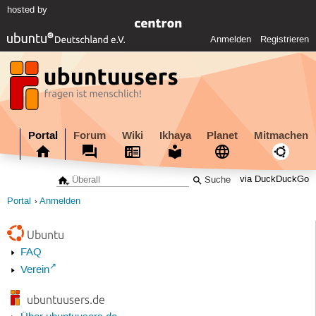
hosted by
Anmelden
Registrieren
Portal
Forum
Wiki
Ikhaya
Planet
Mitmachen
via DuckDuckGo
Portal
Anmelden
Ubuntu
FAQ
Verein
ubuntuusers.de