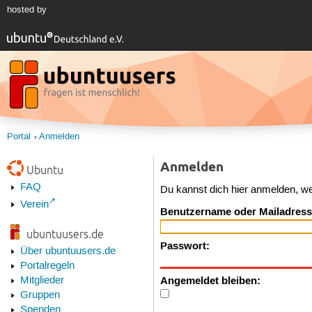
hosted by
Portal
Anmelden
Anmelden
Ubuntu
FAQ
Du kannst dich hier anmelden, w
Verein
Benutzername oder Mailadress
ubuntuusers.de
Passwort:
Über ubuntuusers.de
Portalregeln
Angemeldet bleiben:
Mitglieder
Gruppen
Spenden