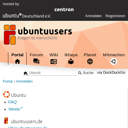
hosted by
Anmelden
Registrieren
Portal
Forum
Wiki
Ikhaya
Planet
Mitmachen
via DuckDuckGo
Portal
Anmelden
Ubuntu
FAQ
Verein
ubuntuusers.de