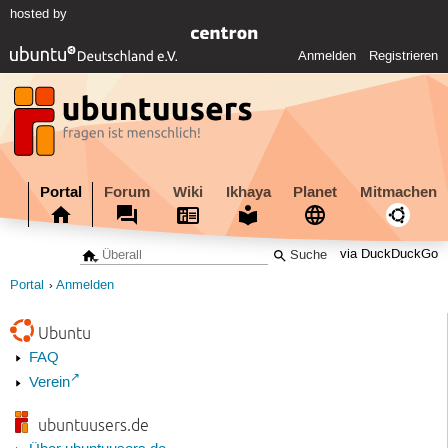
hosted by
Anmelden
Registrieren
Portal
Forum
Wiki
Ikhaya
Planet
Mitmachen
via DuckDuckGo
Portal
Anmelden
Ubuntu
FAQ
Verein
ubuntuusers.de