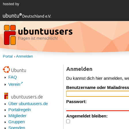
hosted by
Portal
Anmelden
Anmelden
Ubuntu
FAQ
Du kannst dich hier anmelden, w
Verein
Benutzername oder Mailadress
ubuntuusers.de
Passwort:
Über ubuntuusers.de
Portalregeln
Angemeldet bleiben:
Mitglieder
Gruppen
Spenden