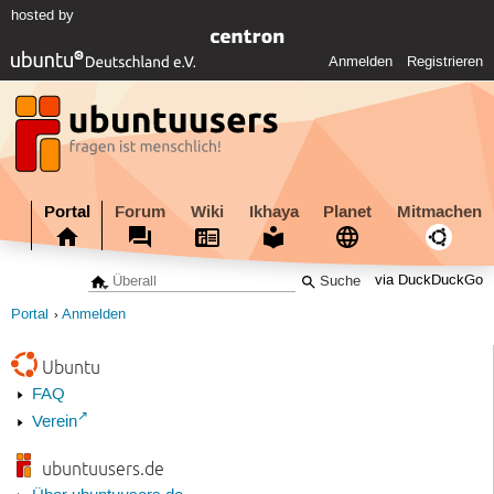
hosted by
Anmelden
Registrieren
Portal
Forum
Wiki
Ikhaya
Planet
Mitmachen
via DuckDuckGo
Portal
Anmelden
Ubuntu
FAQ
Verein
ubuntuusers.de